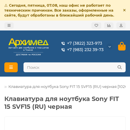
⚠️
Сегодня, пятница, 07.08, наш офис не работает по
техническим причинам. Все заказы, оформленные на
сайте, будут обработаны в ближайший рабочий день.
+7 (3822) 323-973
+7 (983) 232 39-73
y
Клавиатура для ноутбука Sony FIT 15 SVF15 (RU) черная [10207
Клавиатура для ноутбука Sony FIT
15 SVF15 (RU) черная