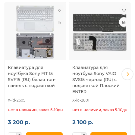
AEHK97001203A, 9Z.NAEBQ.10R, NSK-SN1BQ,
AEHK97010103A, V141706AS1RU, D13604013414
Клавиатура для
Клавиатура для
ноутбука Sony FIT 15
ноутбука Sony VAIO
SVF15 (RU) белая топ-
SVS15 черная (RU) с
панель с подсветкой
подсветкой Плоский
ENTER
X-id-2605
X-id-2801
нет в наличии, заказ 5-10дн.
нет в наличии, заказ 5-10дн.
3 200 р.
2 100 р.