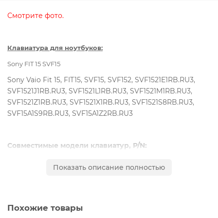
Смотрите фото.
Клавиатура для ноутбуков:
Sony FIT 15 SVF15
Sony Vaio Fit 15, FIT15, SVF15, SVF152, SVF1521E1RB.RU3,
SVF1521J1RB.RU3, SVF1521L1RB.RU3, SVF1521M1RB.RU3,
SVF1521Z1RB.RU3, SVF1521X1RB.RU3, SVF1521S8RB.RU3,
SVF15A1S9RB.RU3, SVF15A1Z2RB.RU3
Совместимые модели клавиатур, P/N:
149240561RU, 9Z.NAEBQ.00R, NSK-SN0BQ,
Показать описание полностью
AEHK97001103A, 149240521US, 9Z.NAEBQ.001,
AEHK9U001103A, D13B05500607, 149240261RU,
AEHK97010303A, V141706CS1RU, 149239861RU,
AEHK97012203A, MP-12Q23SU-9201, 149240531USX,
Похожие товары
AEHK9R001103A, 9Z.NAEBQ.01D, 149240961RU,