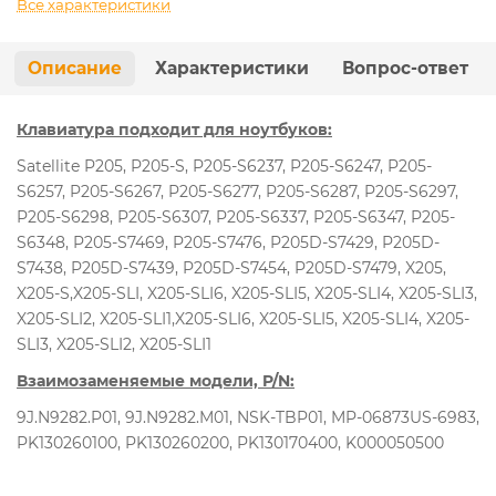
Все характеристики
Описание
Характеристики
Вопрос-ответ
Клавиатура подходит для ноутбуков:
Satellite P205, P205-S, P205-S6237, P205-S6247, P205-
S6257, P205-S6267, P205-S6277, P205-S6287, P205-S6297,
P205-S6298, P205-S6307, P205-S6337, P205-S6347, P205-
S6348, P205-S7469, P205-S7476, P205D-S7429, P205D-
S7438, P205D-S7439, P205D-S7454, P205D-S7479, X205,
X205-S,X205-SLI, X205-SLI6, X205-SLI5, X205-SLI4, X205-SLI3,
X205-SLI2, X205-SLI1,X205-SLI6, X205-SLI5, X205-SLI4, X205-
SLI3, X205-SLI2, X205-SLI1
Взаимозаменяемые модели, P/N:
9J.N9282.P01, 9J.N9282.M01, NSK-TBP01, MP-06873US-6983,
PK130260100, PK130260200, PK130170400, K000050500