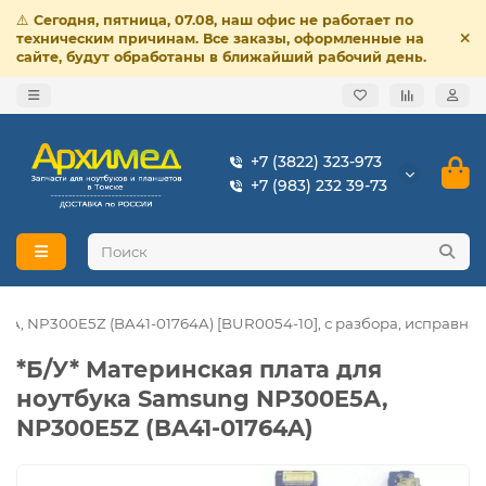
⚠️
Сегодня, пятница, 07.08, наш офис не работает по
техническим причинам. Все заказы, оформленные на
сайте, будут обработаны в ближайший рабочий день.
+7 (3822) 323-973
+7 (983) 232 39-73
A, NP300E5Z (BA41-01764A) [BUR0054-10], с разбора, исправная
*Б/У* Материнская плата для
ноутбука Samsung NP300E5A,
NP300E5Z (BA41-01764A)