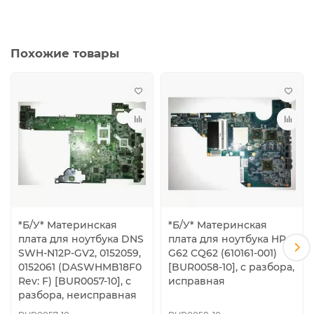
Похожие товары
*Б/У* Материнская
*Б/У* Материнская
плата для ноутбука DNS
плата для ноутбука HP
SWH-N12P-GV2, 0152059,
G62 CQ62 (610161-001)
0152061 (DASWHMB18F0
[BUR0058-10], с разбора,
Rev: F) [BUR0057-10], с
исправная
разбора, неисправная