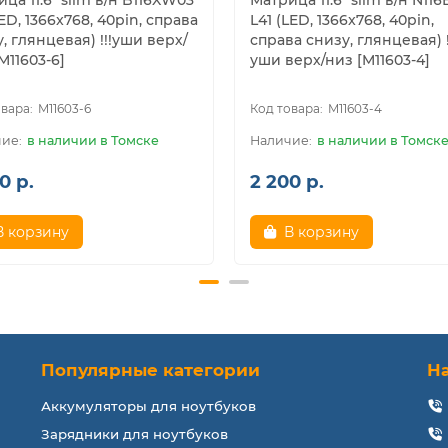
ца 11.6" slim в/н B116XW03
Матрица 11.6" slim в/н N11
LED, 1366x768, 40pin, справа
L41 (LED, 1366x768, 40pin,
, глянцевая) !!!уши верх/
справа снизу, глянцевая) !
M11603-6]
уши верх/низ [M11603-4]
M11603-6
M11603-4
в наличии в Томске
в наличии в Томск
0 р.
2 200 р.
В корзину
В корзину
Популярные категории
Н
Аккумуляторы для ноутбуков
Зарядники для ноутбуков