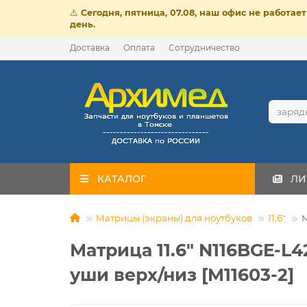
⚠️
Сегодня, пятница, 07.08, наш офис не работа
день.
Доставка
Оплата
Сотрудничество
КАТАЛОГ
ЛИ
Матрицы (экраны) для ноутбуков
11.6"
М
Матрица 11.6" N116BGE-L42
уши верх/низ [M11603-2]