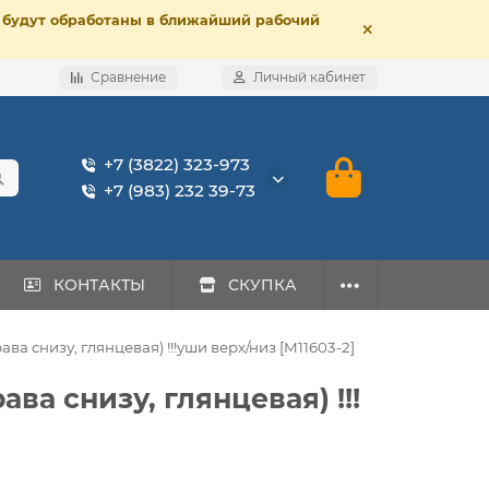
е, будут обработаны в ближайший рабочий
Сравнение
Личный кабинет
+7 (3822) 323-973
+7 (983) 232 39-73
КОНТАКТЫ
СКУПКА
рава снизу, глянцевая) !!!уши верх/низ [M11603-2]
ава снизу, глянцевая) !!!