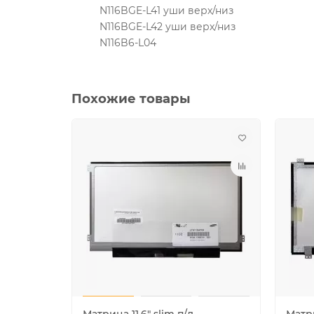
N116BGE-L41 уши верх/низ
N116BGE-L42 уши верх/низ
N116B6-L04
Похожие товары