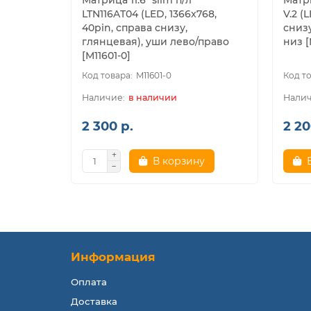
Матрица 11.6" slim п/л
Матри
LTN116AT04 (LED, 1366x768,
V.2 (
40pin, справа снизу,
снизу
глянцевая), уши лево/право
низ [
[M11601-0]
M11601-0
в наличии
2 300 р.
2 20
В корзину
Информация
Оплата
Доставка