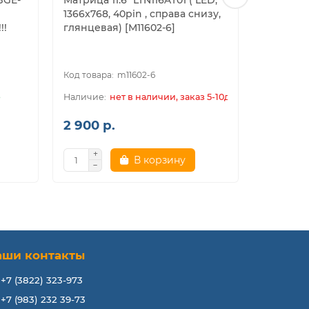
6BGE-
Матрица 11.6" LTN116AT01 ( LED,
Матрица 1
1366x768, 40pin , справа снизу,
B116XTN02
!!
глянцевая) [M11602-6]
30pin , 
[M11604-X
m11602-6
е
нет в наличии, заказ 5-10дн.
2 900 р.
2 200 р
В корзину
В к
аши контакты
+7 (3822) 323-973
+7 (983) 232 39-73