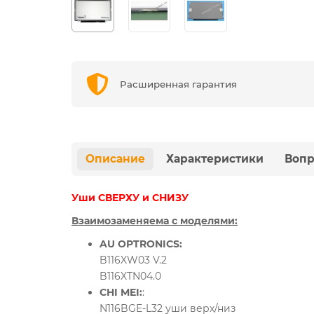
Расширенная гарантия
Описание
Характеристики
Вопр
Уши СВЕРХУ и СНИЗУ
Взаимозаменяема с моделями:
AU OPTRONICS:
B116XW03 V.2
B116XTN04.0
CHI MEI:
:
N116BGE-L32 уши верх/низ