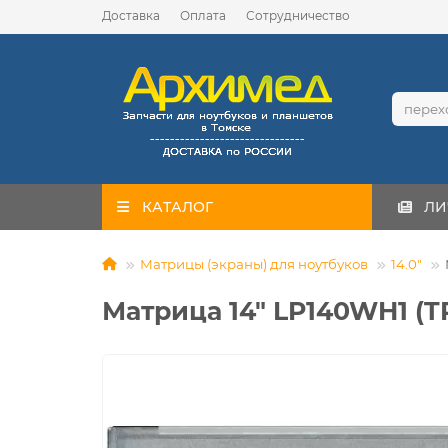
Доставка
Оплата
Сотрудничество
КАТАЛОГ
ЛИ
Матрицы (экраны) для ноутбуков
14.0"
Матрица 14" LP140WH1 (TP)