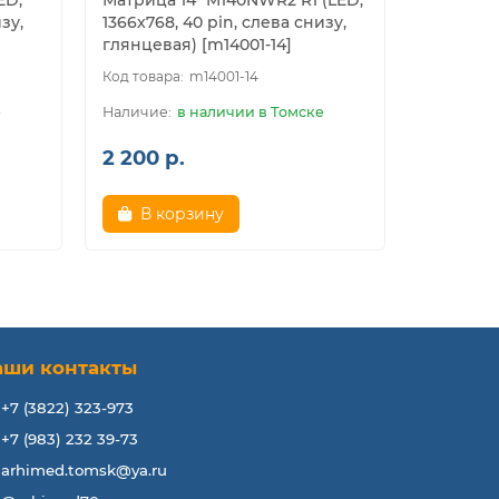
ED,
Матрица 14" M140NWR2 R1 (LED,
Матрица 
зу,
1366x768, 40 pin, слева снизу,
(LED, 160
глянцевая) [m14001-14]
снизу, м
m14001-14
е
в наличии в Томске
2 200 р.
3 700 р
В корзину
В к
аши контакты
+7 (3822) 323-973
+7 (983) 232 39-73
arhimed.tomsk@ya.ru