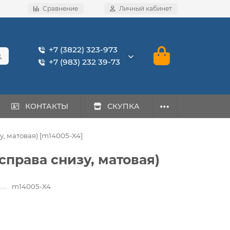
Сравнение
Личный кабинет
+7 (3822) 323-973
+7 (983) 232 39-73
КОНТАКТЫ
СКУПКА
зу, матовая) [m14005-X4]
 справа снизу, матовая)
m14005-X4