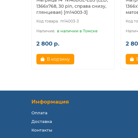
Матрица 14" N140BGE-EB3 (LED,
Матри
1366x768, 30 pin, справа снизу,
1366x
глянцевая) [m14003-3]
матов
m14003-3
в наличии в Томске
2 800 р.
2 80
В корзину
Информация
Оплата
Доставка
Контакты