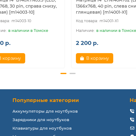
ца 14" B140XTN03.3 (LED,
Матрица 14" LTN140AT02 (L
768, 30 pin, справа снизу,
1366x768, 40 pin, слева сни
ая) [m14003-10]
глянцевая) [m14001-X1]
m14003-10
m14001-X1
в наличии в Томске
в наличии в Томск
0 р.
2 200 р.
В корзину
В корзину
Популярные категории
Н
Аккумуляторы для ноутбуков
Зарядники для ноутбуков
Клавиатуры для ноутбуков