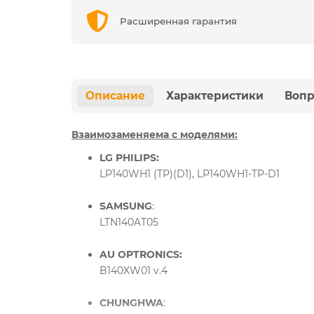
Расширенная гарантия
Описание
Характеристики
Вопр
Взаимозаменяема с моделями:
LG PHILIPS:
LP140WH1 (TP)(D1), LP140WH1-TP-D1
SAMSUNG
:
LTN140AT05
AU OPTRONICS:
B140XW01 v.4
CHUNGHWA
: