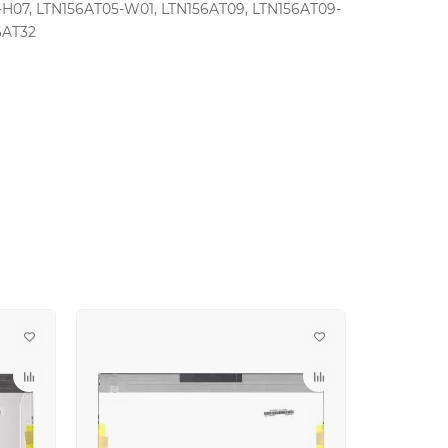
-H07, LTN156AT05-W01, LTN156AT09, LTN156AT09-
6AT32
B6-L0A, N156B6-L0B, N156B6-L0I, N156BGE-L11,