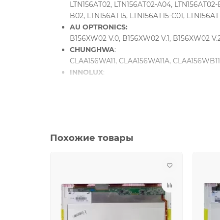
LTN156AT02, LTN156AT02-A04, LTN156AT02-
B02, LTN156AT15, LTN156AT15-C01, LTN156AT
AU OPTRONICS:
B156XW02 V.0, B156XW02 V.1, B156XW02 V.
CHUNGHWA
:
CLAA156WA11, CLAA156WA11A, CLAA156WB11
INNOLUX
:
BT156GW01 V.1, BT156GW01 V.4, BT156GW02
INFOVISION
:
M156NWR2 R.0
CHI MEI
:
N156B6-L04, N156B6-L06, N156B6-L0B, N156
Похожие товары
N156BGE-L21
Boe Hydis:
HT156WXB, HB156WX1-100
Для ноутбуков:
ASUS
B53 SERIA
B53F-1A