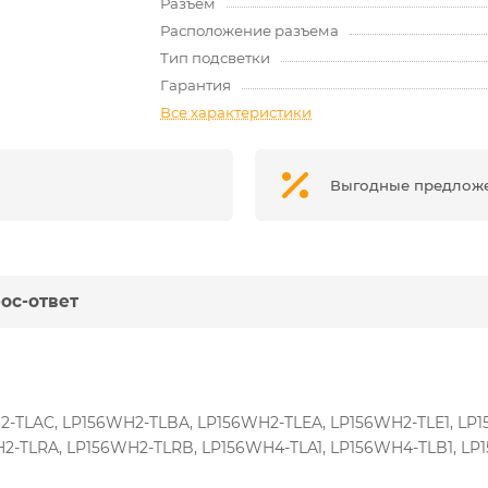
Разъем
Расположение разъема
Тип подсветки
Гарантия
Все характеристики
Выгодные предлож
ос-ответ
2-TLAC, LP156WH2-TLBA, LP156WH2-TLEA, LP156WH2-TLE1, LP1
2-TLRA, LP156WH2-TLRB, LP156WH4-TLA1, LP156WH4-TLB1, LP