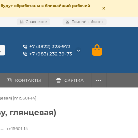
е, будут обработаны в ближайший рабочий
Сравнение
Личный кабинет
+7 (3822) 323-973
+7 (983) 232 39-73
КОНТАКТЫ
СКУПКА
eвая) [m15601-14]
зу, глянцeвая)
m15601-14