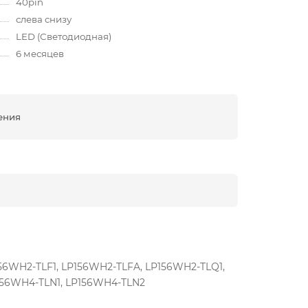
40pin
слева снизу
LED (Светодиодная)
6 месяцев
ения
56WH2-TLF1, LP156WH2-TLFA, LP156WH2-TLQ1,
156WH4-TLN1, LP156WH4-TLN2