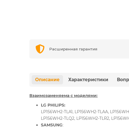
Расширенная гарантия
Описание
Характеристики
Вопр
Взаимозаменяема с моделями:
LG PHILIPS:
LP156WH2-TLA1, LP156WH2-TLAA, LP156WH
LP156WH2-TLQ2, LP156WH2-TLR2, LP156WH
SAMSUNG
: