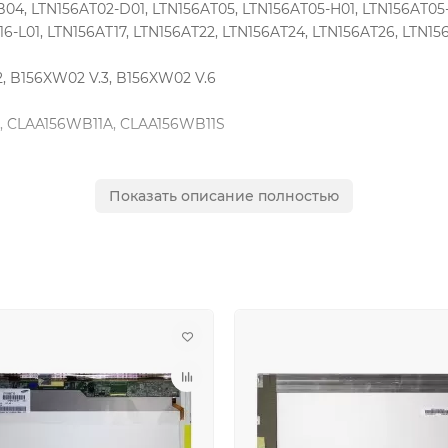
B04, LTN156AT02-D01, LTN156AT05, LTN156AT05-H01, LTN156AT05
16-L01, LTN156AT17, LTN156AT22, LTN156AT24, LTN156AT26, LTN15
2, B156XW02 V.3, B156XW02 V.6
, CLAA156WB11A, CLAA156WB11S
 V.0
Показать описание полностью
B6-L0A, N156B6-L07, N156B6-L03, N156B6-L05, N156B6-L07, N156