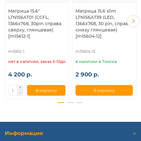
Матрица 15.6"
Матрица 15.6 slim
LTN156AT01 (CCFL,
LTN156AT39 (LED,
1366x768, 30pin справа
1366x768, 30 pin, справа
сверху, глянцевая)
снизу глянцeвая)
[m15612-1]
[m15604-12]
m15612-1
m15604-12
нет в наличии, заказ 5-10дн.
в наличии в Томске
4 200 р.
2 900 р.
В корзину
В корзину
Информация