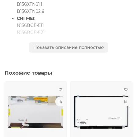
B156XTN01.1
B156XTN02.6
CHI MEI
:
N156BGE-E11
N156BGE-E21
Показать описание полностью
Для ноутбуков:
ACER
V3-551G
Похожие товары
PACKARD-BELL
Easy Note TV11-CM
Lenovo
E540, T540, L540; FRU: 04X0512, 04X0513, 04X0514
p/n: SD10A09793 fru: 04X5482