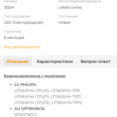
Разъем
Расположение разъема
30pin
слева снизу
Тип подсветки
Состояние
LED (Светодиодная)
Новая
Гарантия
6 месяцев
Все характеристики
Описание
Характеристики
Вопрос-ответ
Взаимозаменяема с моделями:
LG PHILIPS:
LP156WH4 (TP)(A1), LP156WH4-TPA1
LP156WH4 (TP)(P1), LP156WH4-TPP1
LP156WH4 (TP)(P2), LP156WH4-TPP2
AU OPTRONICS:
B156XTN01.0