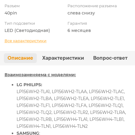
Разъем
Расположение разъема
40pin
слева снизу
Тип подсветки
Гарантия
LED (Светодиодная)
6 месяцев
Все характеристики
Описание
Характеристики
Вопрос-ответ
Взаимозаменяема с моделями:
LG PHILIPS:
LP156WH2-TLA1, LP156WH2-TLAA, LP156WH2-TLAC,
LP156WH2-TLBA, LP156WH2-TLEA, LP156WH2-TLE1,
LP156WH2-TLF1, LP156WH2-TLFA, LP156WH2-TLQ1,
LP156WH2-TLQ2, LP156WH2-TLR2, LP156WH2-TLRA,
LP156WH2-TLRB, LP156WH4-TLA1, LP156WH4-TLB1,
LP156WH4-TLN1, LP156WH4-TLN2
SAMSUNG
: