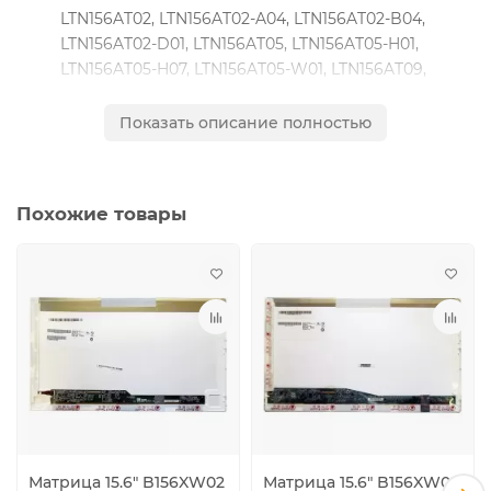
LTN156AT02, LTN156AT02-A04, LTN156AT02-B04,
LTN156AT02-D01, LTN156AT05, LTN156AT05-H01,
LTN156AT05-H07, LTN156AT05-W01, LTN156AT09,
LTN156AT09-B02, LTN156AT15, LTN156AT15-C01,
LTN156AT16-L01, LTN156AT17, LTN156AT22, LTN156AT24,
Показать описание полностью
LTN156AT26
AU OPTRONICS:
B156XW02 V.0, B156XW02 V.1, B156XW02 V.2,
Похожие товары
B156XW02 V.3, B156XW02 V.6
CHUNGHWA
:
CLAA156WA11, CLAA156WA11A, CLAA156WB11,
CLAA156WB11A, CLAA156WB11S
INNOLUX
:
BT156GW01 V.1, BT156GW01 V.4, BT156GW02 V.0
INFOVISION
:
M156NWR2 R.0
CHI MEI
:
N156B6-L04, N156B6-L06, N156B6-L0B, N156B6-L0A,
N156B6-L07, N156B6-L03, N156B6-L05, N156B6-L07,
Матрица 15.6" B156XW02
Матрица 15.6" B156XW02