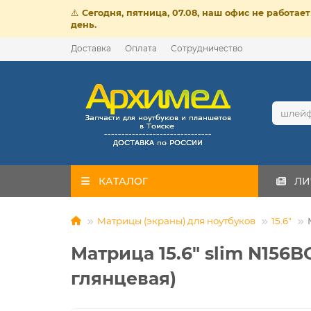
⚠️
Сегодня, пятница, 07.08, наш офис не работа
день.
Доставка
Оплата
Сотрудничество
КАТАЛОГ
ЛИ
Матрицы (экраны) для ноутбуков
15.6"
Матрица 15.6" slim N156BG
глянцeвая)