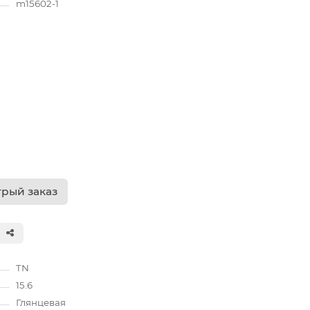
m15602-1
рый заказ
TN
15.6
Глянцевая