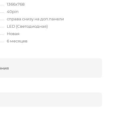
1366x768
40pin
справа снизу на доп.панели
LED (Светодиодная)
Новая
6 месяцев
ения