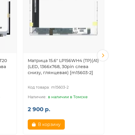
AT20
Матрица 15.6" LP156WH4 (TP)(A1)
Матрица 
ава
(LED, 1366x768, 30pin слева
1366x768
снизу, глянцeвая) [m15603-2]
матовая)
m15603-2
е
в наличии в Томске
2 900 р.
2 200 р
В корзину
В к