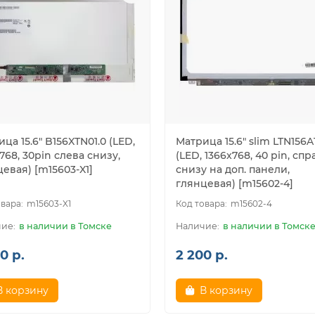
ца 15.6" B156XTN01.0 (LED,
Матрица 15.6" slim LTN156
768, 30pin слева снизу,
(LED, 1366x768, 40 pin, спр
eвая) [m15603-X1]
снизу на доп. панели,
глянцeвая) [m15602-4]
m15603-X1
m15602-4
в наличии в Томске
в наличии в Томск
0 р.
2 200 р.
В корзину
В корзину