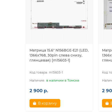
CHI MEI:
N156BGE-LB1
N156BGE-LA1
N156BGE-L31
N156BGE-L41
N156O6-L0D
Матрица 15.6" N156BGE-E21 (LED,
Матри
1366x768, 30pin слева снизу,
1366x
N156B6-L0D
глянцeвая) [m15603-1]
глянц
NT156WHM-N10
LG PHILIPS:
m15603-1
LP156WH3
в наличии в Томске
LP156WHB (TL) (A1), LP156WHB-TLA1
2 900 р.
2 90
LP156WHB (TL) (B1), LP156WHB-TLB1
В корзину
LP156WH3 (TL) (A1), LP156WH3-TLA1