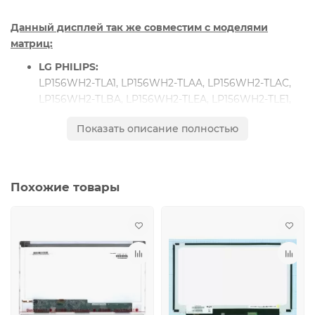
Данный дисплей так же совместим с моделями
матриц:
LG PHILIPS:
LP156WH2-TLA1, LP156WH2-TLAA, LP156WH2-TLAC,
LP156WH2-TLBA, LP156WH2-TLEA, LP156WH2-TLE1,
LP156WH2-TLF1, LP156WH2-TLFA, LP156WH2-TLQ1,
Показать описание полностью
LP156WH2-TLQ2, LP156WH2-TLR2, LP156WH2-TLRA,
LP156WH2-TLRB, LP156WH4-TLA1, LP156WH4-TLB1,
LP156WH4-TLN1, LP156WH4-TLN2
SAMSUNG
:
Похожие товары
LTN156AT02, LTN156AT02-A04, LTN156AT02-B04,
LTN156AT02-D01, LTN156AT05, LTN156AT05-H01,
LTN156AT05-H07, LTN156AT05-W01, LTN156AT09,
LTN156AT09-B02, LTN156AT15, LTN156AT15-C01,
LTN156AT16-L01, LTN156AT17, LTN156AT22, LTN156AT24,
LTN156AT26, LTN156AT32
AU OPTRONICS:
B156XW02 V.0, B156XW02 V.1, B156XW02 V.2,