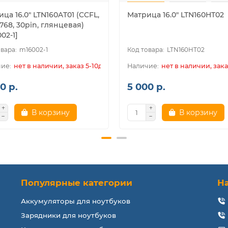
ца 16.0" LTN160AT01 (CCFL,
Матрица 16.0" LTN160HT02
768, 30pin, глянцевая)
02-1]
m16002-1
LTN160HT02
нет в наличии, заказ 5-10дн.
нет в наличии, зака
0 р.
5 000 р.
В корзину
В корзину
Популярные категории
Н
Аккумуляторы для ноутбуков
Зарядники для ноутбуков