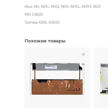
Asus X61, X61G, X61Q, X61S, X61SL, X61SV, X61Z
MSI CX600
Toshiba A350, A350D
Похожие товары