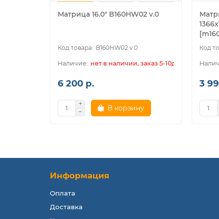
Матрица 16.0" B160HW02 v.0
Матри
1366x
[m160
B160HW02 v.0
нет в наличии, заказ 5-10дн.
6 200 р.
3 99
В корзину
Информация
Оплата
Доставка