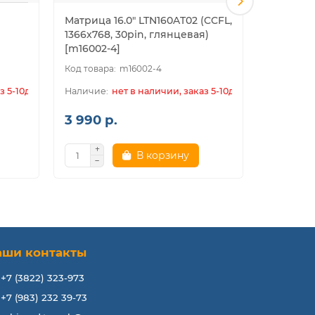
Матрица 16.0" LTN160AT02 (CCFL,
Матрица 
1366x768, 30pin, глянцевая)
[m16002-4]
m16002-4
з 5-10дн.
нет в наличии, заказ 5-10дн.
3 990 р.
4 700 
В корзину
аши контакты
+7 (3822) 323-973
+7 (983) 232 39-73