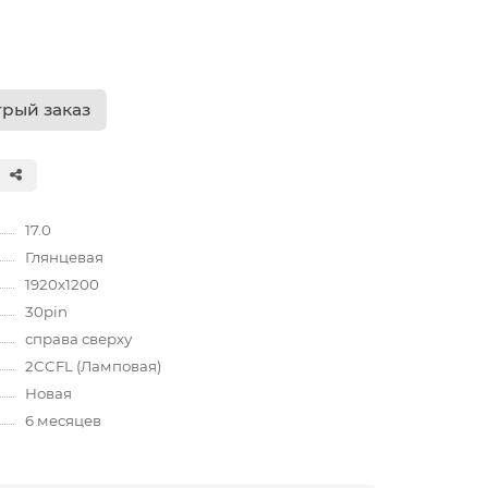
рый заказ
17.0
Глянцевая
1920х1200
30pin
справа сверху
2CCFL (Ламповая)
Новая
6 месяцев