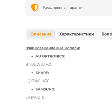
Расширенная гарантия
Описание
Характеристики
Вопр
Взаимозаменяемые модели:
AU OPTRONICS:
B170UW02 V.0
SHARP
:
LQ170M1LA3C
SAMSUNG
:
LTN170CT01