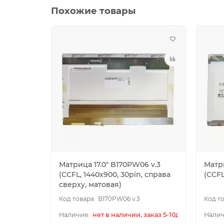
Похожие товары
Матрица 17.0" B170PW06 v.3
Матри
(CCFL, 1440х900, 30pin, справа
(CCFL
сверху, матовая)
B170PW06 v.3
нет в наличии, заказ 5-10дн.