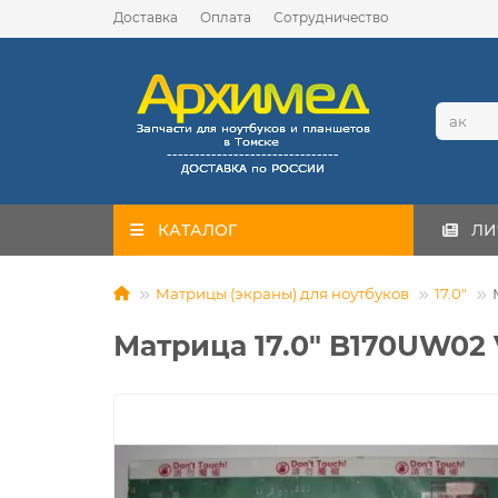
Доставка
Оплата
Сотрудничество
КАТАЛОГ
ЛИ
Матрицы (экраны) для ноутбуков
17.0"
Матрица 17.0" B170UW02 V.