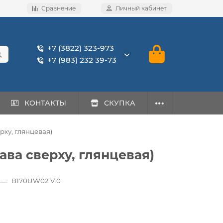
Сравнение
Личный кабинет
+7 (3822) 323-973
+7 (983) 232 39-73
КОНТАКТЫ
СКУПКА
ерху, глянцeвая)
рава сверху, глянцeвая)
B170UW02 V.0