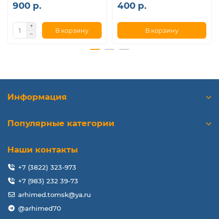
900 р.
400 р.
Dual Core (требования по теплоотводу, TDP 35Вт):
В корзину
В корзину
Celeron (B800, B810, B815, B820, B830, B840, 1000M,
1005M, 1020E, 1020M);
Pentium (B940, B950, B960, B970, B980, A1018,
2020M, 2030M);
Core i3 (2308M, 2310M, 2312M, 2328M, 2330E, 2330M,
2332M, 2348M, 2350M, 2370M, 3110M, 3120ME, 3120M,
Информация
3130M);
Core i5 (2410M, 2430M, SR0CH i5-2450M, SR02U i5-
Популярные категории
2510E, SR048 i5-2520M, SR044 i5-2540M, SR0MZ i5-
3210M, SR0WY i5-3230M, SR0MX i5-3320M, 3340M,
Наши контакты
SR0MV i5-3360M, 3380M, SR0QJ i5-3610ME);
Core i7 (2620M, 2640M, 3520M, 3540M);
+7 (3822) 323-973
+7 (983) 232 39-73
Quad Core (требования по теплоотводу, TDP 45-55Вт):
arhimed.tomsk@ya.ru
Core i7 (2630QM, 2670QM, 2710QE, 2720QM, 2760QM,
@arhimed70
2820QM, 2860QM, 2920XM, 2960XM, 3610QE, 3610QM,