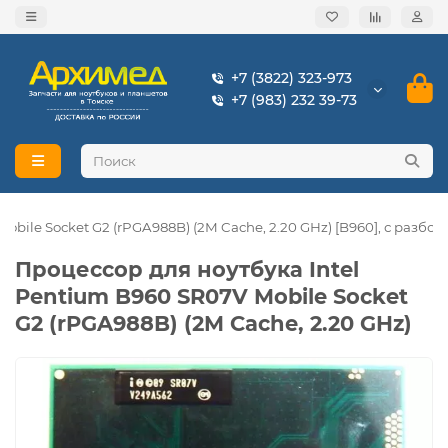
+7 (3822) 323-973
+7 (983) 232 39-73
bile Socket G2 (rPGA988B) (2M Cache, 2.20 GHz) [B960], с разбор
Процессор для ноутбука Intel
Pentium B960 SR07V Mobile Socket
G2 (rPGA988B) (2M Cache, 2.20 GHz)