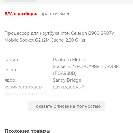
Б/У, с разбора.
Гарантия 3мес.
Процессор для ноутбука Intel Celeron B960 SR07V
Mobile Socket G2 (2M Cache, 2.20 GHz)
серия
Pentium Mobile
Socket G2 (
FCPGA988, PGA988,
сокет
rPGA988B)
ядро
Sandy Bridge
количество ядер
двухъядерный
частота процессора,
2.2
ГГц
Показать описание полностью
кэш l2
512 Кб
кэш l3
2048 Кб
тип поставки
OEM
Похожие товары