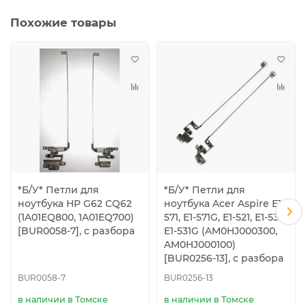
Похожие товары
*Б/У* Петли для
*Б/У* Петли для
ноутбука HP G62 CQ62
ноутбука Acer Aspire E1-
(1A01EQ800, 1A01EQ700)
571, E1-571G, E1-521, E1-531,
[BUR0058-7], с разбора
E1-531G (AM0HJ000300,
AM0HJ000100)
[BUR0256-13], с разбора
BUR0058-7
BUR0256-13
в наличии в Томске
в наличии в Томске