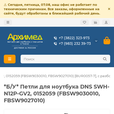
⚠️
Сегодня, пятница, 07.08, наш офис не работает по
техническим причинам. Все заказы, оформленные на
сайте, будут обработаны в ближайший рабочий день.
+7 (3822) 323-973
+7 (983) 232 39-73
V2, 0152059 (FBSW9030010, FBSW9027010) [BUR0057-7], с разбор
*Б/У* Петли для ноутбука DNS SWH-
N12P-GV2, 0152059 (FBSW9030010,
FBSW9027010)