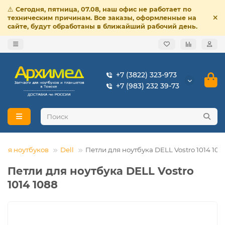
⚠️
Сегодня, пятница, 07.08, наш офис не работает по
техническим причинам. Все заказы, оформленные на
сайте, будут обработаны в ближайший рабочий день.
+7 (3822) 323-973
+7 (983) 232 39-73
для ноутбуков
Dell
Петли для ноутбука DELL Vostro 1014 108
Петли для ноутбука DELL Vostro
1014 1088