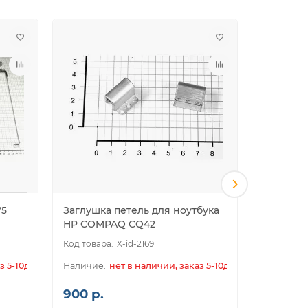
V5
Заглушка петель для ноутбука
Петли д
HP COMPAQ CQ42
COMPAQ 
X-id-2169
з 5-10дн.
нет в наличии, заказ 5-10дн.
900 р.
700 р.