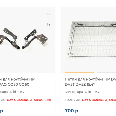
и для ноутбука HP
Петли для ноутбука HP D
AQ CQ50 CQ60
DV5T DV5Z 15.4"
X-id-2163
X-id-2164
нет в наличии, заказ 5-10дн.
нет в наличии, зака
р.
700 р.