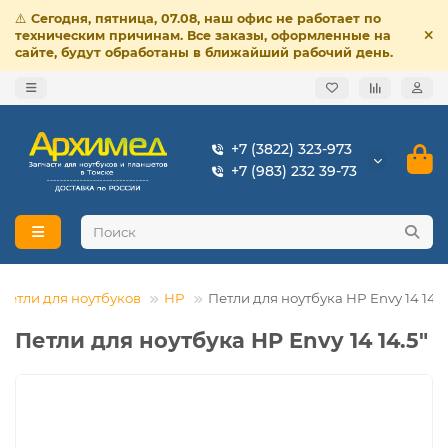
⚠️
Сегодня, пятница, 07.08, наш офис не работает по
техническим причинам. Все заказы, оформленные на
сайте, будут обработаны в ближайший рабочий день.
+7 (3822) 323-973
+7 (983) 232 39-73
Петли для ноутбуков
HP
Петли для ноутбука HP Envy 14 14.5
Петли для ноутбука HP Envy 14 14.5"