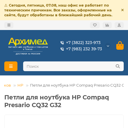
⚠️
Сегодня, пятница, 07.08, наш офис не работает по
техническим причинам. Все заказы, оформленные на
сайте, будут обработаны в ближайший рабочий день.
+7 (3822) 323-973
+7 (983) 232 39-73
тбуков
HP
Петли для ноутбука HP Compaq Presario CQ32 G3
Петли для ноутбука HP Compaq
Presario CQ32 G32