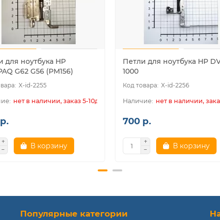
и для ноутбука HP
Петли для ноутбука HP DV
AQ G62 G56 (PM156)
1000
X-id-2255
X-id-2256
нет в наличии, заказ 5-10дн.
нет в наличии, зака
р.
700 р.
В корзину
В корзину
Популярные категории
Н