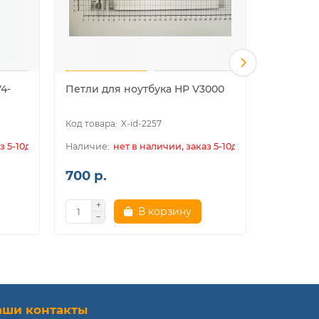
4-
Петли для ноутбука HP V3000
Петли дл
1000
X-id-2257
з 5-10дн.
нет в наличии, заказ 5-10дн.
700 р.
700 р.
В корзину
аши контакты