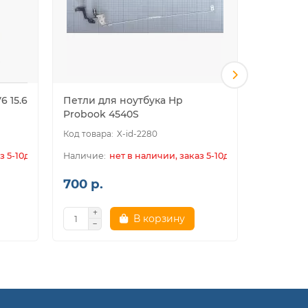
6 15.6
Петли для ноутбука Hp
Петли д
Probook 4540S
COMPAQ
X-id-2280
з 5-10дн.
нет в наличии, заказ 5-10дн.
700 р.
700 р.
В корзину