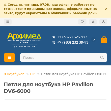
⚠️
Сегодня, пятница, 07.08, наш офис не работает по
техническим причинам. Все заказы, оформленные на
сайте, будут обработаны в ближайший рабочий день.
+7 (3822) 323-973
+7 (983) 232 39-73
 для ноутбуков
HP
Петли для ноутбука HP Pavilion DV6-600
Петли для ноутбука HP Pavilion
DV6-6000