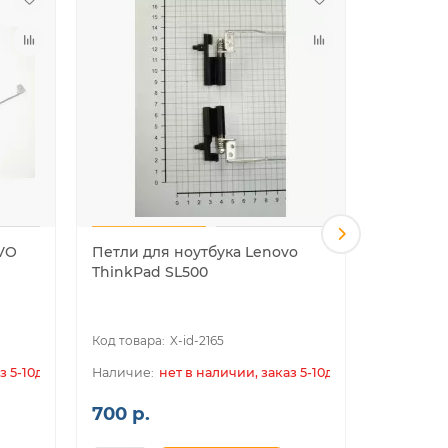
VO
Петли для ноутбука Lenovo
Петли д
ThinkPad SL500
3000 G4
X-id-2165
з 5-10дн.
нет в наличии, заказ 5-10дн.
700 р.
700 р.