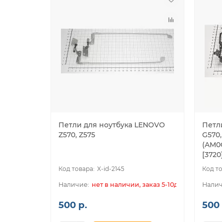
Петли для ноутбука LENOVO
Петл
Z570, Z575
G570,
(AM0
[3720
X-id-2145
нет в наличии, заказ 5-10дн.
500 р.
500 