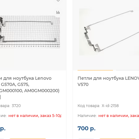
и для ноутбука Lenovo
Петли для ноутбука LENO
 G570A, G575,
V570
GM000100, AM0GM000200)
]
3720
X-id-2158
нет в наличии, заказ 5-10дн.
нет в наличии, зака
р.
700 р.