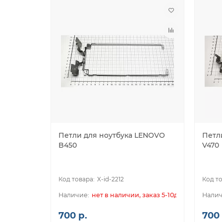
Петли для ноутбука LENOVO
Петл
B450
V470
X-id-2212
нет в наличии, заказ 5-10дн.
700 р.
700 