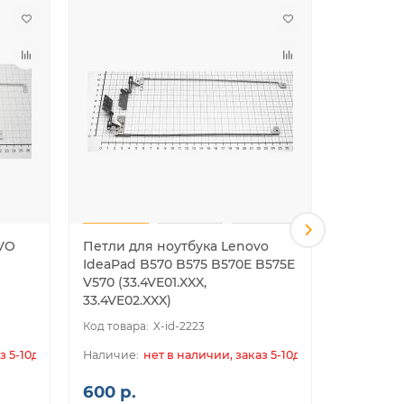
VO
Петли для ноутбука Lenovo
Петли д
IdeaPad B570 B575 B570E B575E
S10-3
V570 (33.4VE01.XXX,
33.4VE02.XXX)
X-id-2223
з 5-10дн.
нет в наличии, заказ 5-10дн.
600 р.
700 р.