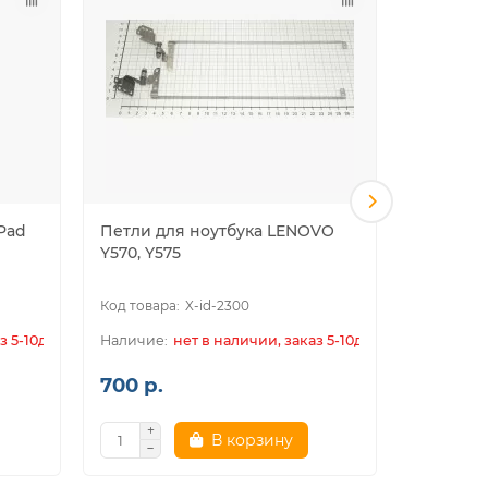
Pad
Петли для ноутбука LENOVO
Петли дл
Y570, Y575
Ideapad 
X-id-2300
з 5-10дн.
нет в наличии, заказ 5-10дн.
700 р.
700 р.
В корзину