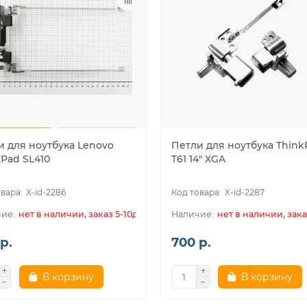
и для ноутбука Lenovo
Петли для ноутбука Think
kPad SL410
T61 14" XGA
X-id-2286
X-id-2287
нет в наличии, заказ 5-10дн.
нет в наличии, зака
р.
700 р.
В корзину
В корзину