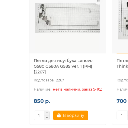
Петли для ноутбука Lenovo
Петл
G580 G580A G585 Ver. 1 (PM)
Thin
[2267]
2267
нет в наличии, заказ 5-10дн.
850 р.
700 
В корзину