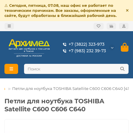
⚠️
Сегодня, пятница, 07.08, наш офис не работает по
техническим причинам. Все заказы, оформленные на
сайте, будут обработаны в ближайший рабочий день.
+7 (3822) 323-973
+7 (983) 232 39-73
iba
Петли для ноутбука TOSHIBA Satellite C600 C606 C640 [4161
Петли для ноутбука TOSHIBA
Satellite C600 C606 C640