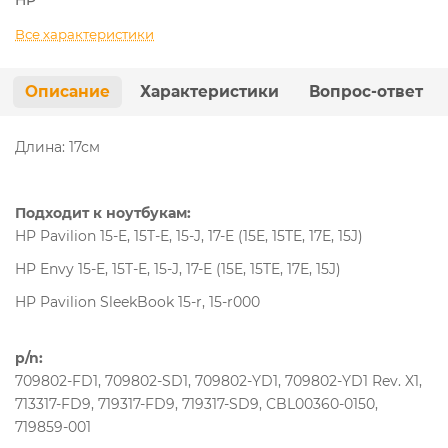
Все характеристики
Описание
Характеристики
Вопрос-ответ
Длина: 17см
Подходит к ноутбукам:
HP Pavilion 15-E, 15T-E, 15-J, 17-E (15E, 15TE, 17E, 15J)
HP Envy 15-E, 15T-E, 15-J, 17-E (15E, 15TE, 17E, 15J)
HP Pavilion SleekBook 15-r, 15-r000
p/n:
709802-FD1, 709802-SD1, 709802-YD1, 709802-YD1 Rev. X1,
713317-FD9, 719317-FD9, 719317-SD9, CBL00360-0150,
719859-001