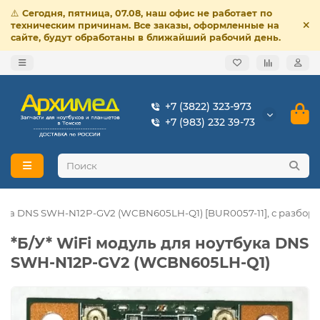
⚠️
Сегодня, пятница, 07.08, наш офис не работает по
техническим причинам. Все заказы, оформленные на
сайте, будут обработаны в ближайший рабочий день.
+7 (3822) 323-973
+7 (983) 232 39-73
тбука DNS SWH-N12P-GV2 (WCBN605LH-Q1) [BUR0057-11], с разбора
*Б/У* WiFi модуль для ноутбука DNS
SWH-N12P-GV2 (WCBN605LH-Q1)