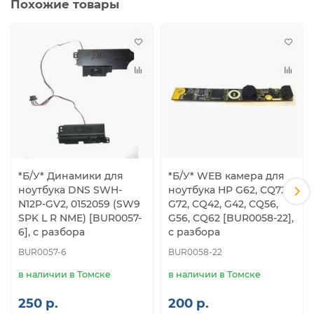
Похожие товары
*Б/У* Динамики для
*Б/У* WEB камера для
ноутбука DNS SWH-
ноутбука HP G62, CQ72,
N12P-GV2, 0152059 (SW9
G72, CQ42, G42, CQ56,
SPK L R NME) [BUR0057-
G56, CQ62 [BUR0058-22],
6], с разбора
с разбора
BUR0057-6
BUR0058-22
в наличии в Томске
в наличии в Томске
250 р.
200 р.