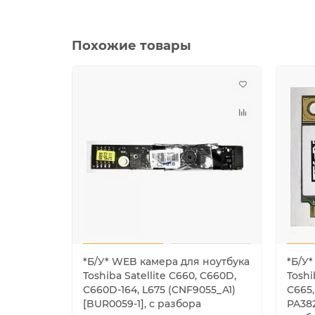
Похожие товары
*Б/У* WEB камера для ноутбука
*Б/У*
Toshiba Satellite C660, C660D,
Toshi
C660D-164, L675 (CNF9055_A1)
C665,
[BUR0059-1], с разбора
PA382