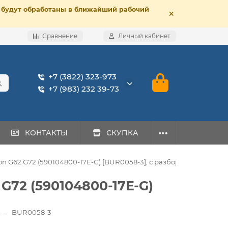
е, будут обработаны в ближайший рабочий
Сравнение
Личный кабинет
+7 (3822) 323-973
+7 (983) 232 39-73
КОНТАКТЫ
СКУПКА
n G62 G72 (590104800-17E-G) [BUR0058-3], с разбора
G72 (590104800-17E-G)
BUR0058-3