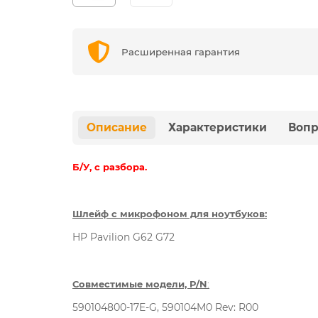
Расширенная гарантия
Описание
Характеристики
Вопр
Б/У, с разбора.
Шлейф с микрофоном для ноутбуков:
HP Pavilion G62 G72
Совместимые модели, P/N
:
590104800-17E-G, 590104M0 Rev: R00