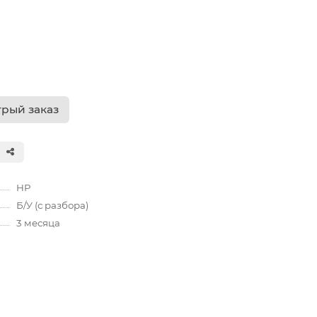
рый заказ
HP
Б/У (с разбора)
3 месяца