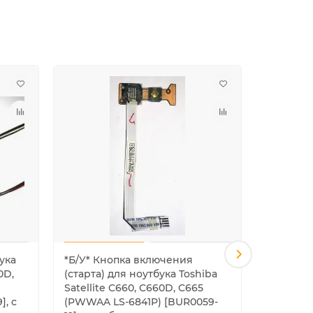
ука
*Б/У* Кнопка включения
*Б/У* US
0D,
(старта) для ноутбука Toshiba
Lenovo Y
Satellite C660, C660D, C665
[BUR0061
], с
(PWWAA LS-6841P) [BUR0059-