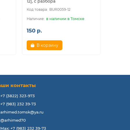
12], с разбора
BUR0059-12
е
в наличии в Томске
150 р.
250 р.
В корзину
аши контакты
+7 (3822) 323-973
+7 (983) 232 39-73
arhimed.tomsk@ya.ru
@arhimed70
Max: +7 (983) 232 39-73