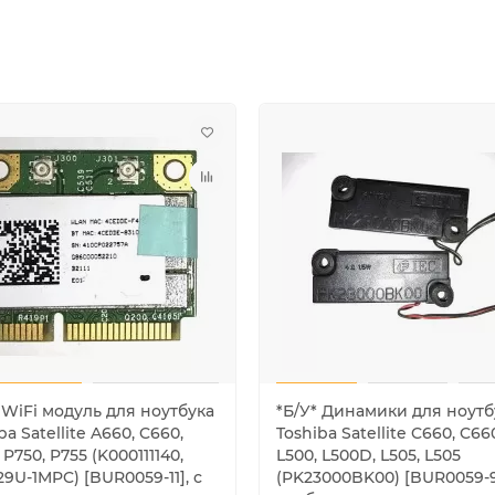
 WiFi модуль для ноутбука
*Б/У* Динамики для ноутб
ba Satellite A660, C660,
Toshiba Satellite C660, C66
 P750, P755 (K000111140,
L500, L500D, L505, L505
9U-1MPC) [BUR0059-11], с
(PK23000BK00) [BUR0059-9