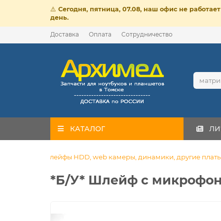
⚠️
Сегодня, пятница, 07.08, наш офис не работа
день.
Доставка
Оплата
Сотрудничество
КАТАЛОГ
ЛИ
Шлейфы HDD, web камеры, динамики, другие плат
*Б/У* Шлейф с микрофоно