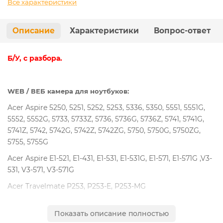
Все характеристики
Описание
Характеристики
Вопрос-ответ
Б/У, с разбора.
WEB / ВЕБ камера для ноутбуков:
Acer Aspire 5250, 5251, 5252, 5253, 5336, 5350, 5551, 5551G,
5552, 5552G, 5733, 5733Z, 5736, 5736G, 5736Z, 5741, 5741G,
5741Z, 5742, 5742G, 5742Z, 5742ZG, 5750, 5750G, 5750ZG,
5755, 5755G
Acer Aspire E1-521, E1-431, E1-531, E1-531G, E1-571, E1-571G ,V3-
531, V3-571, V3-571G
Acer Travelmate P253, P253-E, P253-MG
eMachines E443, E529, E644, E642G, E644G
Показать описание полностью
Gateway NV50A, NV51B, NV51N, NV53, NV53A, NV55, NV55C,