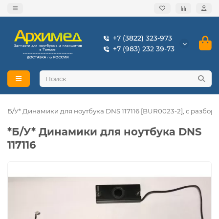
+7 (3822) 323-973
+7 (983) 232 39-73
*Б/У* Динамики для ноутбука DNS 117116 [BUR0023-2], с разбора
*Б/У* Динамики для ноутбука DNS
117116