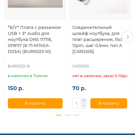
*Б/У* Плата с разъемом
Соединительный
USB + 3* Audio для
шлейф ноутбука, для
ноутбука DNS 117116,
плат расширения, 15см,
0119117 (6-71-M74SA-
12pin, шаг 0.5мм, тип A
D03A) (BUR0023-10)
[CA151205]
BUR0023-10
CA151205
в наличии в Томске
нет в наличии, заказ 5-10дн.
150 р.
70 р.
В корзину
В корзину