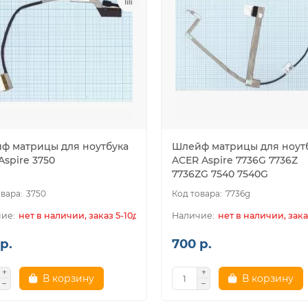
ф матрицы для ноутбука
Шлейф матрицы для ноут
Aspire 3750
ACER Aspire 7736G 7736Z
7736ZG 7540 7540G
3750
7736g
нет в наличии, заказ 5-10дн.
нет в наличии, зака
р.
700 р.
В корзину
В корзину