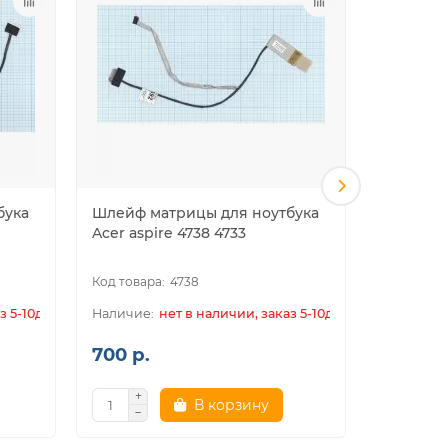
бука
Шлейф матрицы для ноутбука
Шлейф м
Acer aspire 4738 4733
Acer asp
4738
з 5-10дн.
нет в наличии, заказ 5-10дн.
700 р.
700 р.
В корзину