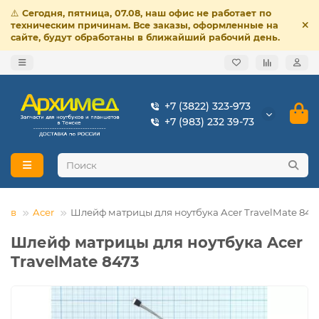
⚠️
Сегодня, пятница, 07.08, наш офис не работает по
техническим причинам. Все заказы, оформленные на
сайте, будут обработаны в ближайший рабочий день.
+7 (3822) 323-973
+7 (983) 232 39-73
ков
Acer
Шлейф матрицы для ноутбука Acer TravelMate 847
Шлейф матрицы для ноутбука Acer
TravelMate 8473