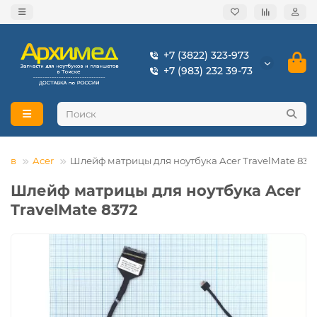
+7 (3822) 323-973
+7 (983) 232 39-73
ков
Acer
Шлейф матрицы для ноутбука Acer TravelMate 837
Шлейф матрицы для ноутбука Acer
TravelMate 8372