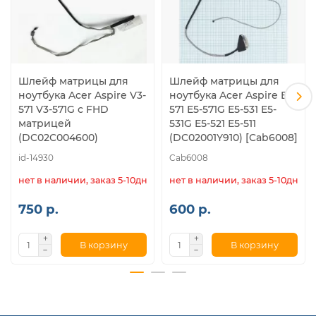
Шлейф матрицы для
Шлейф матрицы для
ноутбука Acer Aspire V3-
ноутбука Acer Aspire E5-
571 V3-571G с FHD
571 E5-571G E5-531 E5-
матрицей
531G E5-521 E5-511
(DC02C004600)
(DC02001Y910) [Cab6008]
id-14930
Cab6008
нет в наличии, заказ 5-10дн.
нет в наличии, заказ 5-10дн.
750 р.
600 р.
В корзину
В корзину