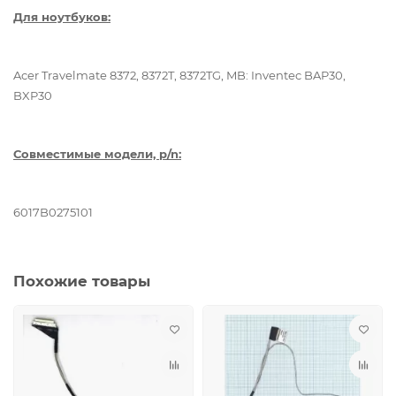
Для ноутбуков:
Acer Travelmate 8372, 8372T, 8372TG, MB: Inventec BAP30,
BXP30
Совместимые модели, p/n:
6017B0275101
Похожие товары