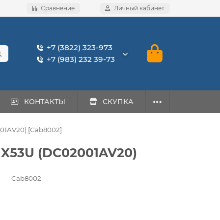
Сравнение
Личный кабинет
+7 (3822) 323-973
+7 (983) 232 39-73
КОНТАКТЫ
СКУПКА
01AV20) [Cab8002]
 X53U (DC02001AV20)
Cab8002