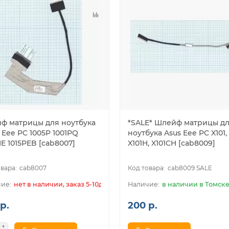
ф матрицы для ноутбука
*SALE* Шлейф матрицы д
 Eee PC 1005P 1001PQ
ноутбука Asus Eee PC X101,
E 1015PEB [cab8007]
X101H, X101CH [cab8009]
cab8007
cab8009 SALE
нет в наличии, заказ 5-10дн.
в наличии в Томск
р.
200 р.