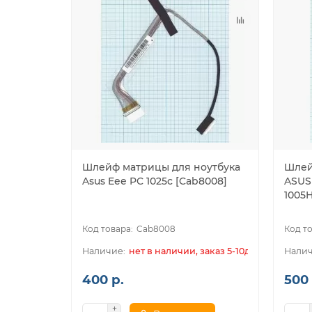
Шлейф матрицы для ноутбука
Шлей
Asus Eee PC 1025c [Cab8008]
ASUS
1005H
Cab8008
нет в наличии, заказ 5-10дн.
400 р.
500 