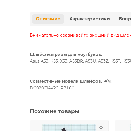
Описание
Характеристики
Вопр
Внимательно сравнивайте внешний вид шлейф
Шлейф матрицы для ноутбуков:
Asus A53, K53, X53, A53BR, A53U, A53Z, K53T, K53
Совместимые модели шлейфов, P/N:
DC02001AV20, PBL60
Похожие товары