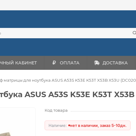
ЧНЫЙ КАБИНЕТ
ОПЛАТА
ДОСТАВКА
 матрицы для ноутбука ASUS A53S K53E K53T X53B X53U (DC020
бука ASUS A53S K53E K53T X53B
Код товара
нет в наличии, заказ 5-10дн.