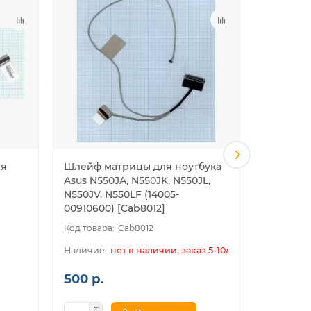
ля
Шлейф матрицы для ноутбука
*SALE* 
Asus N550JA, N550JK, N550JL,
ноутбука
N550JV, N550LF (14005-
4515s (60
00910600) [Cab8012]
Cab8012
е
нет в наличии, заказ 5-10дн.
500 р.
200 р.