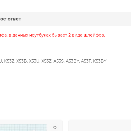
ос-ответ
а, в данных ноутбуках бывает 2 вида шлейфов.
U, K53Z, X53B, X53U, X53Z, A53S, A53BY, A53T, K53BY