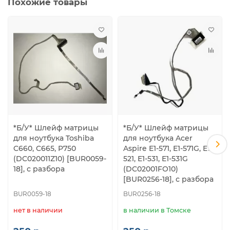
Похожие товары
*Б/У* Шлейф матрицы
*Б/У* Шлейф матрицы
для ноутбука Toshiba
для ноутбука Acer
C660, C665, P750
Aspire E1-571, E1-571G, E1-
(DC020011Z10) [BUR0059-
521, E1-531, E1-531G
18], с разбора
(DC02001FO10)
[BUR0256-18], с разбора
BUR0059-18
BUR0256-18
нет в наличии
в наличии в Томске