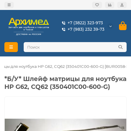
+7 (3822) 323-973
+7 (983) 232 39-73
рицы для ноутбука HP G62, CQ62 (350401С00-600-G) [BUR0058-27
*Б/У* Шлейф матрицы для ноутбука
HP G62, CQ62 (350401С00-600-G)