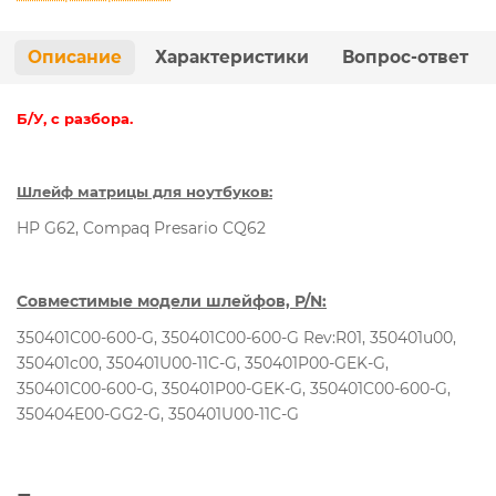
Описание
Характеристики
Вопрос-ответ
Б/У, с разбора.
Шлейф матрицы для ноутбуков:
HP G62, Compaq Presario CQ62
Совместимые модели шлейфов, P/N:
350401С00-600-G, 350401С00-600-G Rev:R01, 350401u00,
350401c00, 350401U00-11C-G, 350401P00-GEK-G,
350401C00-600-G, 350401P00-GEK-G, 350401C00-600-G,
350404E00-GG2-G, 350401U00-11C-G