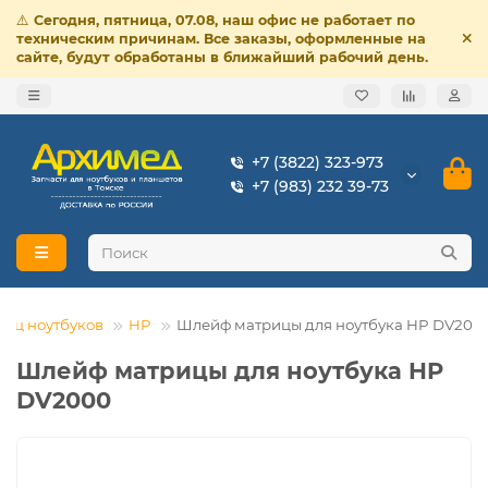
⚠️
Сегодня, пятница, 07.08, наш офис не работает по
техническим причинам. Все заказы, оформленные на
сайте, будут обработаны в ближайший рабочий день.
+7 (3822) 323-973
+7 (983) 232 39-73
иц ноутбуков
HP
Шлейф матрицы для ноутбука HP DV200
Шлейф матрицы для ноутбука HP
DV2000