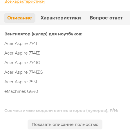
Все характеристики
Описание
Характеристики
Вопрос-ответ
Вентилятор (кулер) для ноутбуков:
Acer Aspire 7741
Acer Aspire 7741Z
Acer Aspire 7741G
Acer Aspire 7741ZG
Acer Aspire 7551
eMachines G640
Совместимые модели вентиляторов (кулеров), P/N:
KSB06105HA -AA21, DFS551205ML0T F92G, 60.4HN06.001,
Показать описание полностью