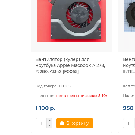
Вентилятор (кулер) для
Вент
ноутбука Apple Macbook A1278,
ноутб
A1280, A1342 [F0065]
INTEL
F0065
нет в наличии, заказ 5-10дн.
1 100 р.
950 
В корзину