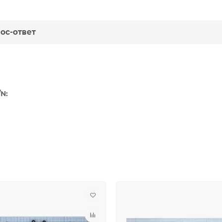
ос-ответ
N: