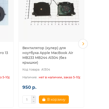
Вентилятор (кулер) для
Вентилят
ro 13
ноутбука Apple MacBook Air
ноутбука
MB233 MB244 A1304 (без
A1369 13"
крышки)
A1304
з 5-10дн.
нет в наличии, заказ 5-10дн.
950 р.
600 р.
В корзину