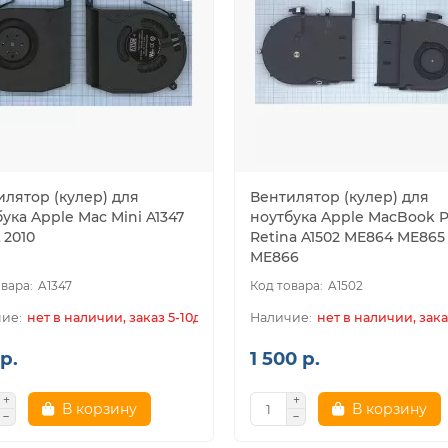
илятор (кулер) для
Вентилятор (кулер) для
ука Apple Mac Mini A1347
ноутбука Apple MacBook P
 2010
Retina A1502 ME864 ME865
ME866
A1347
A1502
нет в наличии, заказ 5-10дн.
нет в наличии, зака
р.
1 500 р.
В корзину
В корзину