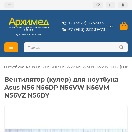
+7 (3822) 323-973
+7 (983) 232 39-73
 для ноутбука Asus N56 N56DP N56VW N56VM N56VZ N56DY [F0175
Вентилятор (кулер) для ноутбука
Asus N56 N56DP N56VW N56VM
N56VZ N56DY