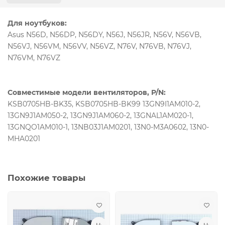
Для ноутбуков:
Asus N56D, N56DP, N56DY, N56J, N56JR, N56V, N56VB,
N56VJ, N56VM, N56VV, N56VZ, N76V, N76VB, N76VJ,
N76VM, N76VZ
Совместимые модели вентиляторов, P/N:
KSB0705HB-BK35, KSB0705HB-BK99 13GN9I1AM010-2,
13GN9J1AM050-2, 13GN9J1AM060-2, 13GNAL1AM020-1,
13GNQO1AM010-1, 13NB03J1AM0201, 13N0-M3A0602, 13N0-
MHA0201
Похожие товары