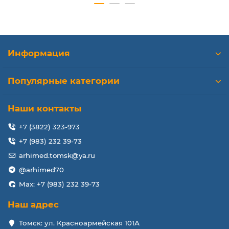
Eee PC 901
Eee PC 904HD
p/n:
Информация
T4506F05MP, H455C16G, 4FP4SHX
Популярные категории
BSB04505HA
MCF-G04P05-1eePC 701
Наши контакты
+7 (3822) 323-973
+7 (983) 232 39-73
arhimed.tomsk@ya.ru
@arhimed70
Max: +7 (983) 232 39-73
Наш адрес
Томск: ул. Красноармейская 101А