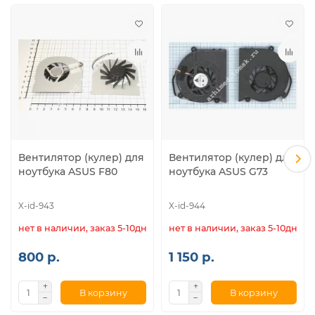
Eee PC 1005HA-PU1X
Eee PC 1005HA-PU1X-BK
Eee PC 1005HA-PU1X-BU
Eee PC 1005HA-V
Eee PC 1005HA-VU1X
Eee PC 1005HA-VU1X-BK
Eee PC 1005HA-VU1X-BU
Eee PC 1005HA-VU1X-PI
Eee PC 1005HA-VU1X-WT
Eee PC 1005HAB
Вентилятор (кулер) для
Вентилятор (кулер) для
Eee PC 1005P
ноутбука ASUS F80
ноутбука ASUS G73
Eee PC 1005PE
Eee PC 1005PEG
X-id-943
X-id-944
Eee PC 1008HA
нет в наличии, заказ 5-10дн.
нет в наличии, заказ 5-10дн.
Asus Eee PC 700 Laptop.
800 р.
1 150 р.
Eee PC 701
Eee PC 701SD
В корзину
В корзину
Asus Eee PC 900 Laptop.