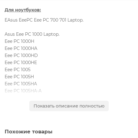
Для ноутбуков:
EAsus EeePC Eee PC 700 701 Laptop.
Asus Eee PC 1000 Laptop.
Eee PC 1000H
Eee PC 1000HA
Eee PC 1000HD
Eee PC 1000HE
Eee PC 1005
Eee PC 1005H
Eee PC 1005HA
Eee PC 1005HA-A
Eee PC 1005HA-E
Eee PC 1005HA-EU1X
Показать описание полностью
Eee PC 1005HA-EU1X-BK
Eee PC 1005HA-H
Eee PC 1005HA-M
Похожие товары
Eee PC 1005HA-P