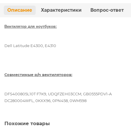
Описание
Характеристики
Вопрос-ответ
Вентилятор для ноутбуков:
Dell Latitude E4300, E4310
Совместимые p/n вентиляторов:
DFS400805L10T F7K9, UDQFZEH03CCM, GB0555PDV1-A
DC280004WFL, 0KXX96, 0PN458, 0WM598
Похожие товары