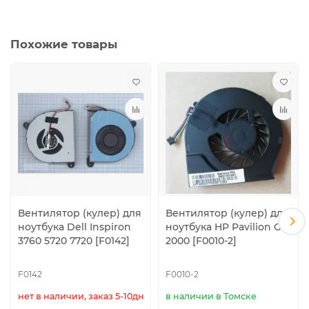
Взаимозаменяемые модели вентиляторов (кулеров),
P/N:
Похожие товары
DFS470805CL0T FFG7, EF60070S1-C050-G99,
DC28000C8S0, SC28000C8A0, AB07005HX08K300-
0VAW00, 074X7K, 60362-38K, SPS: 753894-001,
DC28000E3F0, DC28000C8D0, AT0ZH0020F0,
DC28000C8A0, KSB05105HA-CG91, DFS470805CL0T FC2T,
DC28000C8F0, 0Y49PH, KSB05105HA-DH94, MF60070S1-
C140-G9A, DC28000E3D0, DC28000E3S0
Вентилятор (кулер) для
Вентилятор (кулер) для
ноутбука Dell Inspiron
ноутбука HP Pavilion G7-
3760 5720 7720 [F0142]
2000 [F0010-2]
F0142
F0010-2
нет в наличии, заказ 5-10дн.
в наличии в Томске