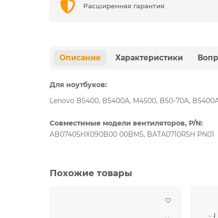
Расширенная гарантия
Описание
Характеристики
Вопр
Для ноутбуков:
Lenovo B5400, B5400A, M4500, B50-70A, B5400A-
Совместимые модели вентиляторов, P/N:
AB07405HX090B00 00BM5, BATA0710R5H PN01
Похожие товары