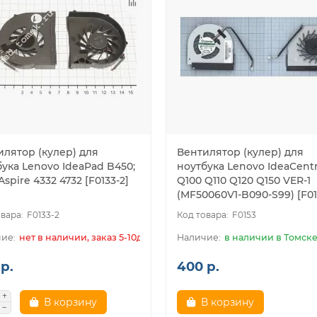
илятор (кулер) для
Вентилятор (кулер) для
ука Lenovo IdeaPad B450;
ноутбука Lenovo IdeaCent
Aspire 4332 4732 [F0133-2]
Q100 Q110 Q120 Q150 VER-1
(MF50060V1-B090-S99) [F01
F0133-2
F0153
нет в наличии, заказ 5-10дн.
в наличии в Томск
р.
400 р.
В корзину
В корзину