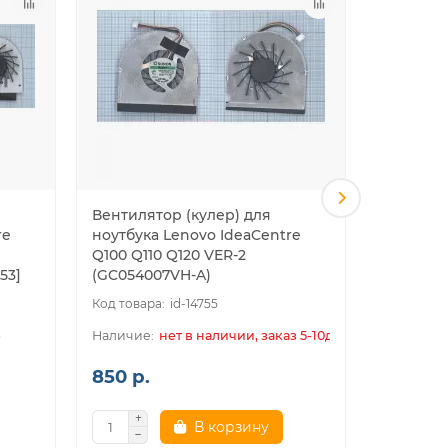
Вентилятор (кулер) для
Вентилят
re
ноутбука Lenovo IdeaCentre
ноутбука
Q100 Q110 Q120 VER-2
G700A G7
53]
(GC054007VH-A)
id-14755
е
нет в наличии, заказ 5-10дн.
850 р.
700 р.
В корзину