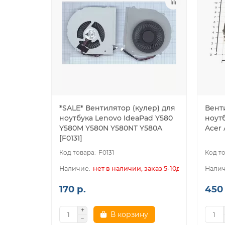
*SALE* Вентилятор (кулер) для
Вент
ноутбука Lenovo IdeaPad Y580
ноутб
Y580M Y580N Y580NT Y580A
Acer 
[F0131]
F0131
нет в наличии, заказ 5-10дн.
170 р.
450 
В корзину