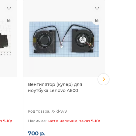
Вентилятор (кулер) для
Вентилят
ноутбука Lenovo A600
ноутбука
R61E 15.4
X-id-979
з 5-10дн.
нет в наличии, заказ 5-10дн.
700 р.
950 р.