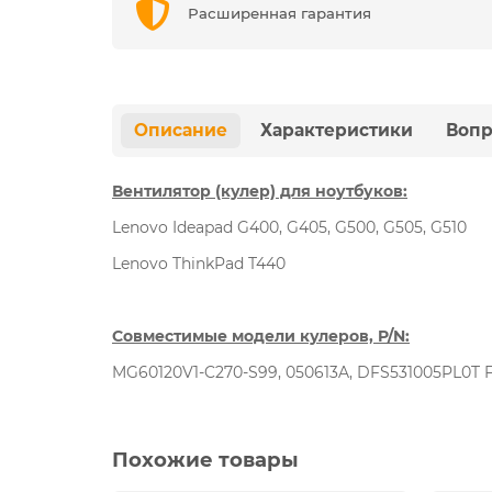
Расширенная гарантия
Описание
Характеристики
Вопр
Вентилятор (кулер) для ноутбуков:
Lenovo Ideapad G400, G405, G500, G505, G510
Lenovo ThinkPad T440
Совместимые модели кулеров, P/N:
MG60120V1-C270-S99, 050613A, DFS531005PL0T
Похожие товары