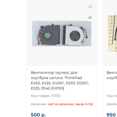
Вентилятор (кулер) для
Вент
ноутбука Lenovo ThinkPad
ноут
E430, E435, E430C, E530, E530C,
E535, E545 [F0130]
F0130
нет в наличии, заказ 5-10дн.
500 р.
950 