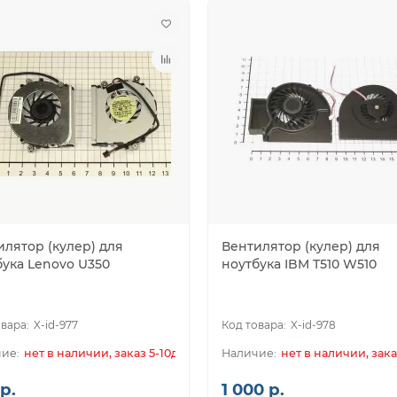
илятор (кулер) для
Вентилятор (кулер) для
бука Lenovo U350
ноутбука IBM T510 W510
X-id-977
X-id-978
нет в наличии, заказ 5-10дн.
нет в наличии, зака
р.
1 000 р.