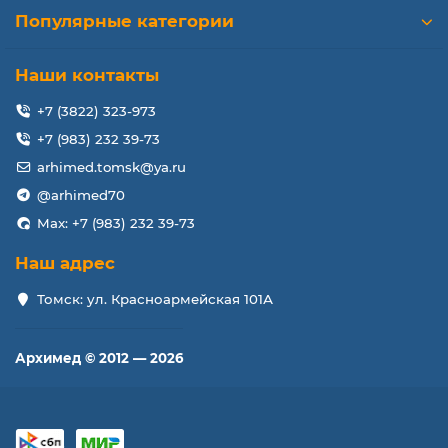
MB134JA, Apple MacBook Pro 15-inch MB134LLA, Apple
Популярные категории
MacBook Pro 15-inch MB134XA
Наши контакты
Совместимые маркировки (коды аккумуляторов), P/N:
+7 (3822) 323-973
A1175, MA348GA, MA463LLA, MA464LLA, MA600LLA,
+7 (983) 232 39-73
MA680LLA, MA601LL, MA466LLA, MA681LLA, A1150
arhimed.tomsk@ya.ru
@arhimed70
Max: +7 (983) 232 39-73
Наш адрес
Томск: ул. Красноармейская 101А
Архимед © 2012 — 2026