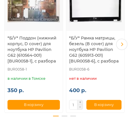
*Б/У* Поддон (нижний
*Б/У* Рамка матрицы,
корпус, D cover) для
безель (B cover) для
ноутбука HP Pavilion
ноутбука HP Pavilion
G62 (610564-001)
G62 (605913-001)
[BUR0058-1], с разбора
[BUR0058-6], с разбора
BUR0058-1
BUR0058-6
в наличии в Томске
нет в наличии
350 р.
400 р.
В корзину
В корзину