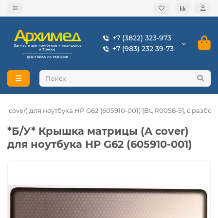
+7 (3822) 323-973
+7 (983) 232 39-73
A cover) для ноутбука HP G62 (605910-001) [BUR0058-5], с разбор
*Б/У* Крышка матрицы (A cover)
для ноутбука HP G62 (605910-001)