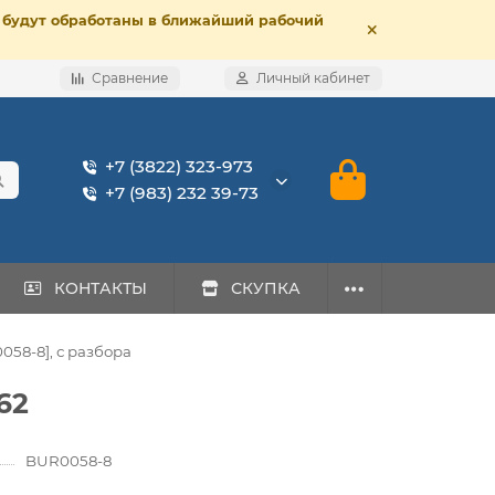
е, будут обработаны в ближайший рабочий
Сравнение
Личный кабинет
+7 (3822) 323-973
+7 (983) 232 39-73
КОНТАКТЫ
СКУПКА
058-8], с разбора
62
BUR0058-8