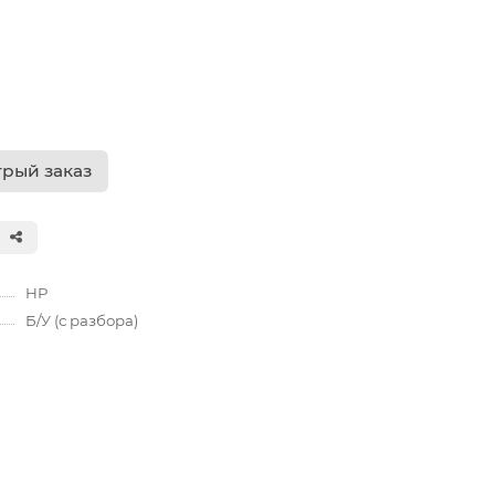
рый заказ
HP
Б/У (с разбора)