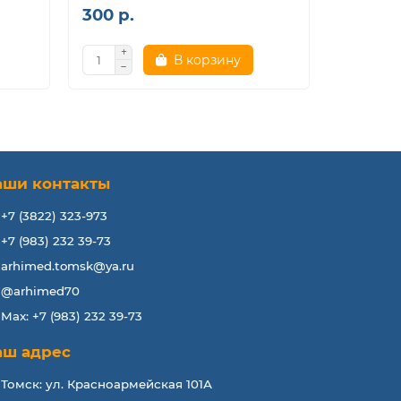
300 р.
350 р.
В корзину
аши контакты
+7 (3822) 323-973
+7 (983) 232 39-73
arhimed.tomsk@ya.ru
@arhimed70
Max: +7 (983) 232 39-73
аш адрес
Томск: ул. Красноармейская 101А