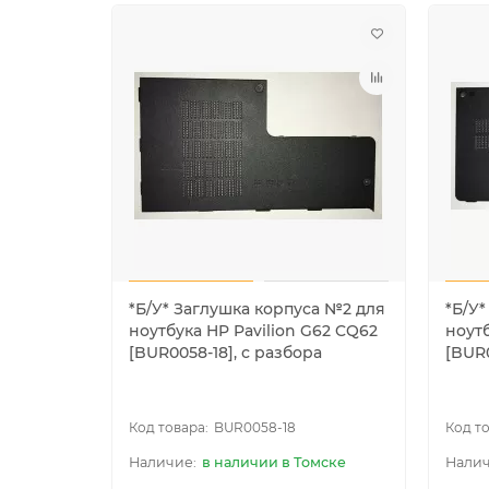
*Б/У* Заглушка корпуса №2 для
*Б/У*
ноутбука HP Pavilion G62 CQ62
ноут
[BUR0058-18], с разбора
[BUR0
BUR0058-18
в наличии в Томске