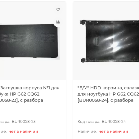
 Заглушка корпуса №1 для
*Б/У* HDD корзина, салаз
бука HP G62 CQ62
для ноутбука HP G62 CQ62
058-23], с разбора
[BUR0058-24], с разбора
BUR0058-23
BUR0058-24
нет в наличии
нет в наличии