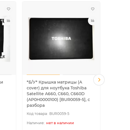
ки
*Б/У* Крышка матрицы (A
*Б/У* По
cover) для ноутбука Toshiba
D cover)
Satellite A660, C660, C660D
A660, C6
(AP0H0000100) [BUR0059-5], с
(AP0H000
разбора
разбора
BUR0059-5
нет в наличии