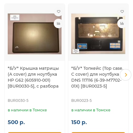
*Б/У* Крышка матрицы
*Б/У* Топкейс (Top case,
(A cover) для ноутбука
C cover) для ноутбука
HP G62 (605910-001)
DNS 117116 (6-39-M7702-
[BUR0030-5], с разбора
01X) [BUR0023-5]
BUR0030-5
BUR0023-5
в наличии в Томске
в наличии в Томске
500 р.
150 р.