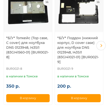
*Б/У* Топкейс (Top case,
*Б/У* Поддон (нижний
C cover) для ноутбука
корпус, D cover case)
DNS 0123948, I43SI1
для ноутбука DNS
(83GI41560-01) [BUR0021-
0123948, I43SI1
8]
(83GI41021-01) [BUR0021-
9]
BUR0021-8
BUR0021-9
в наличии в Томске
в наличии в Томске
350 р.
200 р.
В корзину
В корзину