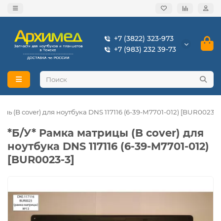
+7 (3822) 323-973
+7 (983) 232 39-73
ль (B cover) для ноутбука DNS 117116 (6-39-M7701-012) [BUR0023-3
*Б/У* Рамка матрицы (B cover) для
ноутбука DNS 117116 (6-39-M7701-012)
[BUR0023-3]