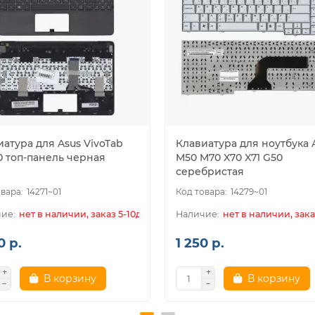
атура для Asus VivoTab
Клавиатура для ноутбука 
0 топ-панель черная
M50 M70 X70 X71 G50
серебристая
14271~01
14279~01
нет в наличии, заказ 5-10дн.
нет в наличии, зака
0 р.
1 250 р.
В корзину
В корзину