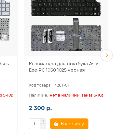
Asus
Клавиатура для ноутбука Asus
Клавиат
Eee PC 1060 1025 черная
M5200N 
14281~01
з 5-10дн.
нет в наличии, заказ 5-10дн.
2 300 р.
2 300 р
В корзину