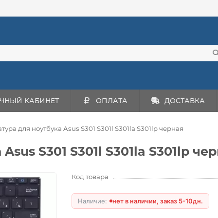
ЧНЫЙ КАБИНЕТ
ОПЛАТА
ДОСТАВКА
тура для ноутбука Asus S301 S301l S301la S301lp черная
Asus S301 S301l S301la S301lp че
Код товара
нет в наличии, заказ 5-10дн.