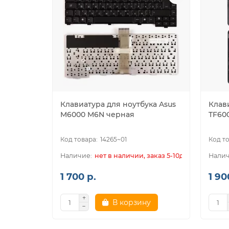
Клавиатура для ноутбука Asus
Клави
M6000 M6N черная
TF60
14265~01
нет в наличии, заказ 5-10дн.
1 700 р.
1 90
В корзину